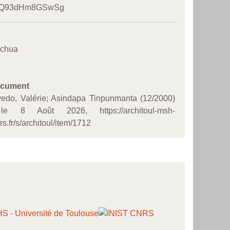
5/Q93dHm8GSwSg
echua
ocument
edo, Valérie; Asindapa Tinpunmanta (12/2000)
le 8 Août 2026, https://architoul-msh-
s.fr/s/architoul/item/1712