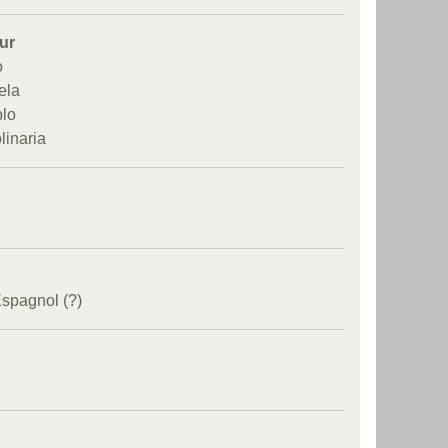
ur
o
ela
blo
linaria
spagnol (?)