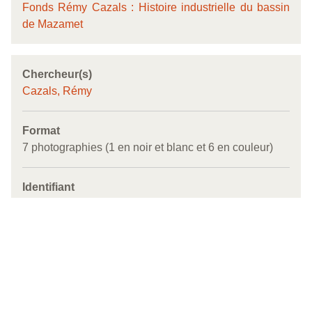
Fonds Rémy Cazals : Histoire industrielle du bassin
de Mazamet
Chercheur(s)
Cazals, Rémy
Format
7 photographies (1 en noir et blanc et 6 en couleur)
Identifiant
ark:/67375/Q935DCZQrDTH
Couverture
avant 1906-2000
Région de Mazamet