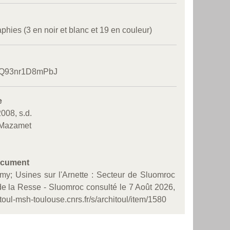
phies (3 en noir et blanc et 19 en couleur)
5/Q93nr1D8mPbJ
e
008, s.d.
 Mazamet
ocument
my; Usines sur l'Arnette : Secteur de Sluomroc
e la Resse - Sluomroc consulté le 7 Août 2026,
itoul-msh-toulouse.cnrs.fr/s/architoul/item/1580