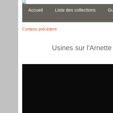
Accueil
Liste des collections
Gu
[Page manquante]
Contenu précédent
Usines sur l'Arnett