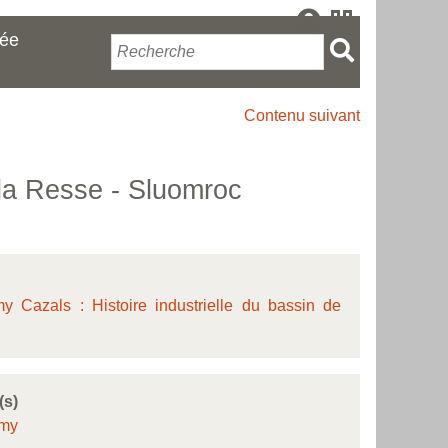
cée
Contenu suivant
 la Resse - Sluomroc
 Cazals : Histoire industrielle du bassin de
(s)
émy