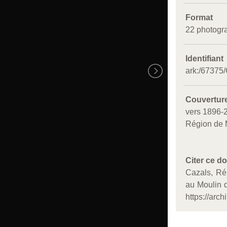
Format
22 photogra
Identifiant
ark:/6737
Couvertur
vers 1896-2
Région de
Citer ce d
Cazals, Ré
au Moulin d
https://arch