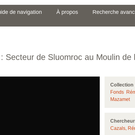
ide de navigation
À propos
Recherche avan
e : Secteur de Sluomroc au Moulin de
Collection
Fonds Rémy
Mazamet
Chercheur
Cazals, R