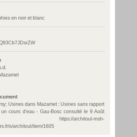
hies en noir et blanc
5/Q93Cb7JDsrZW
e
s.d.
 Mazamet
ocument
my; Usines dans Mazamet : Usines sans rapport
c un cours d'eau - Gau-Bosc consulté le 9 Août
 https://architoul-msh-
s.fr/s/architoul/item/1605