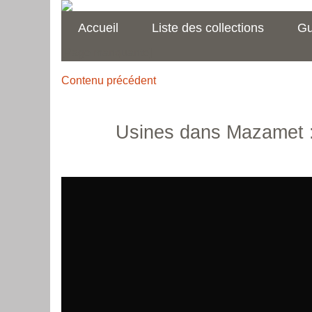
Accueil
Liste des collections
Gu
[Page manquante]
Contenu précédent
Usines dans Mazamet :