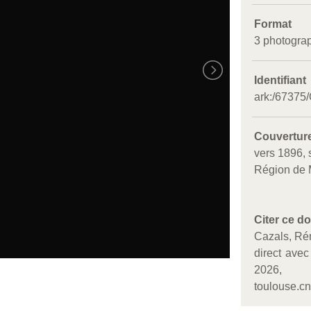
Format
3 photograp
Identifiant
ark:/6737
Couvertur
vers 1896, 
Région de
Citer ce d
Cazals, Ré
direct ave
2026,
toulouse.cnr