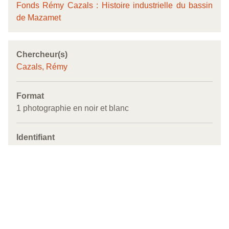
Fonds Rémy Cazals : Histoire industrielle du bassin
de Mazamet
Chercheur(s)
Cazals, Rémy
Format
1 photographie en noir et blanc
Identifiant
ark:/67375/Q93rPjSn6WjS
Couverture
avant 1906
Région de Mazamet